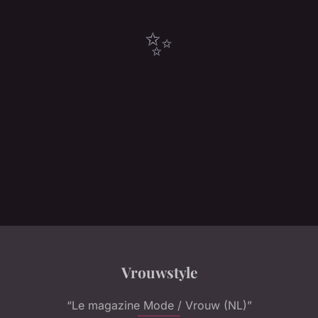
✨
Vrouwstyle
“Le magazine Mode / Vrouw (NL)”